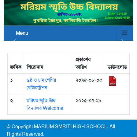
Menu
প্রকাশের
ক্রমিক
শিরোনাম
তারিখ
ডাউনলোড
১
৬ষ্ঠ ও ৮ম শ্রেণির
২০২৫-০৮-০৫
রেজিস্ট্রেশন
২
মরিয়ম স্মৃতি উচ্চ
২০২৫-০৭-২৯
বিদ্যালয় Welcome
© Copyright MARIUM SMRITI HIGH SCHOOL. All
Rights Reserved.